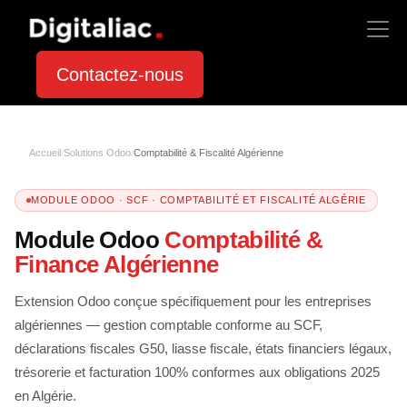
Contactez-nous
Accueil
/
Solutions Odoo
/
Comptabilité & Fiscalité Algérienne
MODULE ODOO · SCF · COMPTABILITÉ ET FISCALITÉ ALGÉRIE
Module Odoo
Comptabilité &
Finance Algérienne
Extension Odoo conçue spécifiquement pour les entreprises
algériennes — gestion comptable conforme au SCF,
déclarations fiscales G50, liasse fiscale, états financiers légaux,
trésorerie et facturation 100% conformes aux obligations 2025
en Algérie.