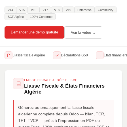
V14
V15
V16
V17
V18
V19
Enterprise
Community
SCF Algérie
100% Conforme
Demander une démo gratuite
Voir la vidéo →
Liasse fiscale Algérie
Déclarations G50
États financie
LIASSE FISCALE ALGÉRIE · SCF
Liasse Fiscale & États Financiers
Algérie
Générez automatiquement la liasse fiscale
algérienne complète depuis Odoo — bilan, TCR,
TFT, TVCP — prêts à l'impression en PDF ou