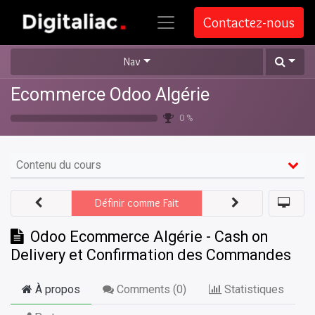
Contactez-nous
Nav
Ecommerce Odoo Algérie
0 %
Contenu du cours
Définir comme Fait
Odoo Ecommerce Algérie - Cash on
Delivery et Confirmation des Commandes
À propos
Comments (
0
)
Statistiques