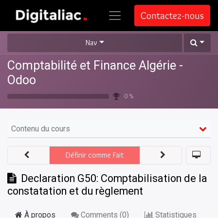
Contactez-nous
Nav
Comptabilité et Finance Algérie -
Odoo
0 %
Contenu du cours
Définir comme Fait
Declaration G50: Comptabilisation de la
constatation et du règlement
À propos
Comments (
0
)
Statistiques