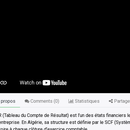
 propos
Comments (
0
)
Statistiques
Partage
 (Tableau du Compte de Résultat) est l’un des états financiers 
entreprise. En Algérie, sa structure est définie par le SCF (Sys
toire à chaque clôture d’exercice comptable.