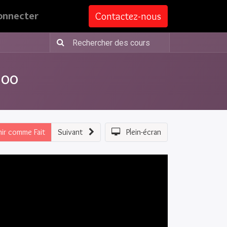
onnecter
Contactez-nous
doo
nir comme Fait
Suivant
Plein-écran