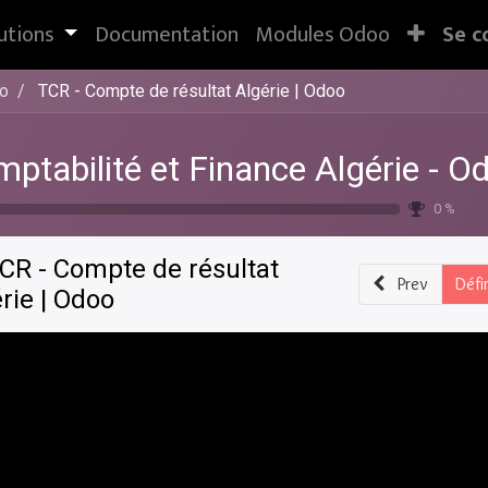
utions
Documentation
Modules Odoo
Se c
oo
TCR - Compte de résultat Algérie | Odoo
ptabilité et Finance Algérie - O
0 %
CR - Compte de résultat
Prev
Défi
rie | Odoo