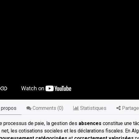
 propos
Comments (
0
)
Statistiques
Partage
e processus de paie, la gestion des
absences
constitue une tâ
e net, les cotisations sociales et les déclarations fiscales. En A
igoureusement catégorisées
et
correctement valorisées
po