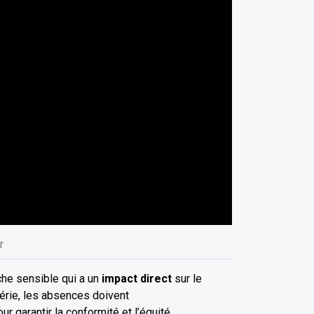
r
che sensible qui a un
impact direct
sur le
lgérie, les absences doivent
ur garantir la conformité et l’équité.