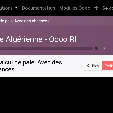
utions
Documentation
Modules Odoo
Se c
 de paie: Avec des absences
e Algérienne - Odoo RH
0 %
alcul de paie: Avec des
Prev
Défi
ences