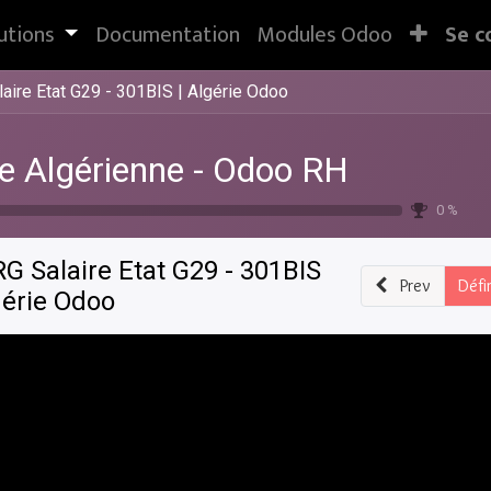
utions
Documentation
Modules Odoo
Se c
laire Etat G29 - 301BIS | Algérie Odoo
e Algérienne - Odoo RH
0 %
RG Salaire Etat G29 - 301BIS
Prev
Défi
gérie Odoo